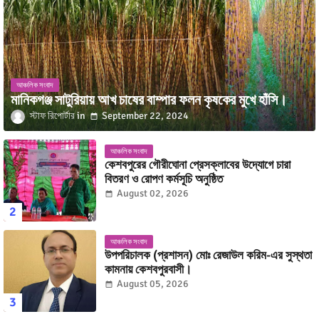
আঞ্চলিক সংবাদ
মানিকগঞ্জ সাটুরিয়ায় আখ চাষের বাম্পার ফলন কৃষকের মুখে হাঁসি।
স্টাফ রিপোর্টার
September 22, 2024
আঞ্চলিক সংবাদ
কেশবপুরের গৌরীঘোনা প্রেসক্লাবের উদ্যোগে চারা
বিতরণ ও রোপণ কর্মসূচি অনুষ্ঠিত
August 02, 2026
আঞ্চলিক সংবাদ
উপপরিচালক (প্রশাসন) মোঃ রেজাউল করিম-এর সুস্থতা
কামনায় কেশবপুরবাসী।
August 05, 2026