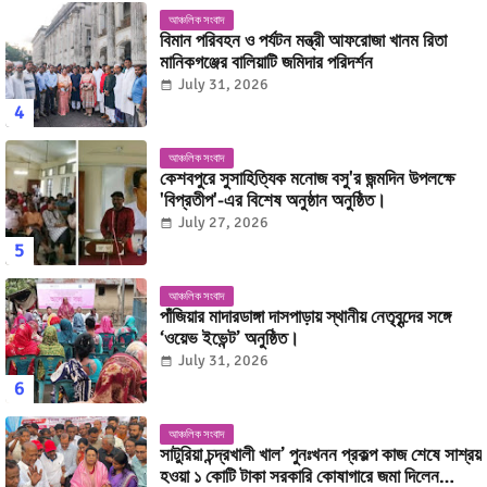
আঞ্চলিক সংবাদ
বিমান পরিবহন ও পর্যটন মন্ত্রী আফরোজা খানম রিতা
মানিকগঞ্জের বালিয়াটি জমিদার পরিদর্শন
July 31, 2026
আঞ্চলিক সংবাদ
কেশবপুরে সুসাহিত্যিক মনোজ বসু'র জন্মদিন উপলক্ষে
'বিপ্রতীপ'-এর বিশেষ অনুষ্ঠান অনুষ্ঠিত।
July 27, 2026
আঞ্চলিক সংবাদ
পাঁজিয়ার মাদারডাঙ্গা দাসপাড়ায় স্থানীয় নেতৃবৃন্দের সঙ্গে
‘ওয়েভ ইভেন্ট’ অনুষ্ঠিত।
July 31, 2026
আঞ্চলিক সংবাদ
সাটুরিয়া চন্দ্রখালী খাল’ পুনঃখনন প্রকল্প কাজ শেষে সাশ্রয়
হওয়া ১ কোটি টাকা সরকারি কোষাগারে জমা দিলেন