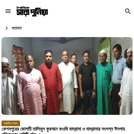
মতামত
স্থানীয় সংবাদ
কেশবপুরের ভোগতী তালিমুল কুরআন কওমি মাদ্রাসা ও মাদ্রাসার সংলগ্ন ঈদগাহ