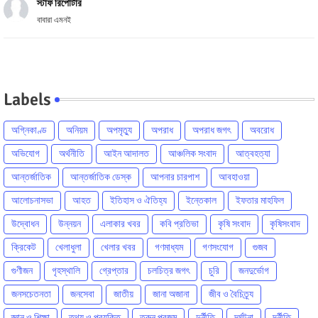
স্টাফ রিপোর্টার
বাবারা এমনই
Labels
অগ্নিকাণ্ড
অনিয়ম
অপমৃত্যু
অপরাধ
অপরাধ জগৎ
অবরোধ
অভিযোগ
অর্থনীতি
আইন আদালত
আঞ্চলিক সংবাদ
আত্বহত্যা
আন্তর্জাতিক
আন্তর্জাতিক ডেস্ক
আপনার চারপাশ
আবহাওয়া
আলোচনাসভা
আহত
ইতিহাস ও ঐতিহ্য
ইন্তেকাল
ইফতার মাহফিল
উদ্বোধন
উন্নয়ন
এলাকার খবর
কবি প্রতিভা
কৃষি সংবাদ
কৃষিসংবাদ
ক্রিকেট
খেলাধুলা
খেলার খবর
গণমাধ্যম
গণসংযোগ
গুজব
গুণীজন
গৃহস্থালি
গ্রেপ্তার
চলচিত্র জগৎ
চুরি
জনদুর্ভোগ
জনসচেতনতা
জনসেবা
জাতীয়
জানা অজানা
জীব ও বৈচিত্র্য
জ্ঞান ও শিক্ষা
তথ্য ও প্রযুক্তি
তরুন প্রজন্ম
দুর্নীতি
দূর্ঘটনা
দূর্নীতি