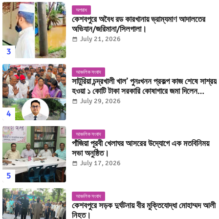
অপরাধ
কেশবপুরে অবৈধ রড কারখানায় ভ্রাম্যমাণ আদালতের
অভিযান/জরিমানা/সিলগালা।
July 21, 2026
আঞ্চলিক সংবাদ
সাটুরিয়া চন্দ্রখালী খাল’ পুনঃখনন প্রকল্প কাজ শেষে সাশ্রয়
হওয়া ১ কোটি টাকা সরকারি কোষাগারে জমা দিলেন
উপজেলা নির্বাহী অফিসার মোহাম্মদ কাজী অনিক ইসলাম।
July 29, 2026
আঞ্চলিক সংবাদ
পাঁজিয়া পূরবী খেলাঘর আসরের উদ্যোগে এক মতবিনিময়
সভা অনুষ্ঠিত।
July 17, 2026
আঞ্চলিক সংবাদ
কেশবপুরে সড়ক দুর্ঘটনায় বীর মুক্তিযোদ্ধা মোহাম্মদ আলী
নিহত।