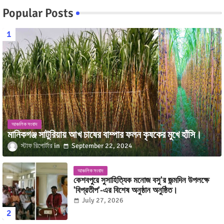
Popular Posts
আঞ্চলিক সংবাদ
মানিকগঞ্জ সাটুরিয়ায় আখ চাষের বাম্পার ফলন কৃষকের মুখে হাঁসি।
স্টাফ রিপোর্টার
September 22, 2024
আঞ্চলিক সংবাদ
কেশবপুরে সুসাহিত্যিক মনোজ বসু'র জন্মদিন উপলক্ষে
'বিপ্রতীপ'-এর বিশেষ অনুষ্ঠান অনুষ্ঠিত।
July 27, 2026