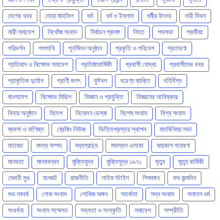
দেশের খবর
দোয়া মাহফিল
ধর্ম
ধর্ম ও ইসলাম
ধর্মীয় উৎসব
নারী দিবস
নারী সমাবেশ
নিখোঁজ সংবাদ
নির্বাচন প্রসঙ্গ
নিহত
পথসভা
পরকীয়া
পরিদর্শন
পশুপাখি
পূনর্মিলন অনুষ্ঠান
প্রকৃতি ও পরিবেশ
প্রতারণা
প্রতিবাদ ও বিক্ষোভ সমাবেশ
প্রতিষ্ঠাবার্ষিকী
প্রবাসী যোদ্ধা
প্রবাসীদের খবর
প্রাকৃতিক দুর্যোগ
প্রাণী জগৎ
ফুটবল
বরেণ্য ব্যক্তি
বহির্বিশ্ব
বাংলাদেশ
বিক্ষোভ মিছিল
বিজ্ঞান ও প্রযুক্তি
বিজ্ঞানের আবিষ্কার
বিদায় অনুষ্ঠান
বিদেশ
বিনোদন ডেস্ক
বিশেষ সংবাদ
বিশ্ব সংবাদ
ব্যবসা ও বাণিজ্য
ব্রেকিং নিউজ
ভিত্তিপ্রস্তর স্থাপন
মতবিনিময় সভা
মতামত
মৎস্য সম্পদ
মধ্যপ্রাচ্য
মফস্বল এলাকা
মহাকাশ গবেষণা
মানবতা
মানববন্ধন
মুক্তিযুদ্ধ
মুক্তিযুদ্ধ ১৯৭১
মৃত্যু
মৃত্যু বার্ষিকী
মেধাবী মুখ
যানজট
রাজনীতি
লাইফ স্টাইল
শিক্ষাঙ্গন
শুভ জন্মদিন
শুভ নববর্ষ
শোক সংবাদ
শোবিজ অঙ্গন
সতর্কতা
সদ্য সংবাদ
সনাতন ধর্ম
সংবর্ধনা
সংবাদ সম্মেলন
সভ্যতা ও সংস্কৃতি
সমাবেশ
সম্প্রীতি