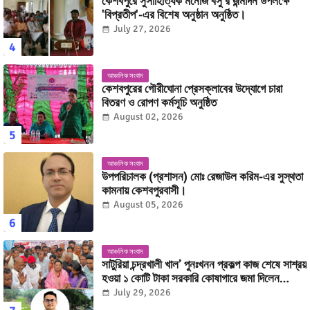
কেশবপুরে সুসাহিত্যিক মনোজ বসু'র জন্মদিন উপলক্ষে
'বিপ্রতীপ'-এর বিশেষ অনুষ্ঠান অনুষ্ঠিত।
July 27, 2026
আঞ্চলিক সংবাদ
কেশবপুরের গৌরীঘোনা প্রেসক্লাবের উদ্যোগে চারা
বিতরণ ও রোপণ কর্মসূচি অনুষ্ঠিত
August 02, 2026
আঞ্চলিক সংবাদ
উপপরিচালক (প্রশাসন) মোঃ রেজাউল করিম-এর সুস্থতা
কামনায় কেশবপুরবাসী।
August 05, 2026
আঞ্চলিক সংবাদ
সাটুরিয়া চন্দ্রখালী খাল’ পুনঃখনন প্রকল্প কাজ শেষে সাশ্রয়
হওয়া ১ কোটি টাকা সরকারি কোষাগারে জমা দিলেন
উপজেলা নির্বাহী অফিসার মোহাম্মদ কাজী অনিক ইসলাম।
July 29, 2026