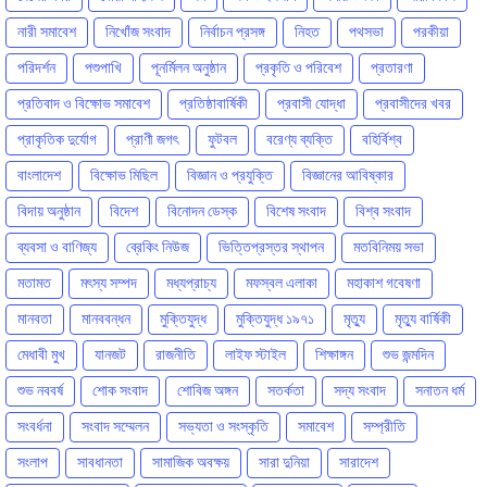
নারী সমাবেশ
নিখোঁজ সংবাদ
নির্বাচন প্রসঙ্গ
নিহত
পথসভা
পরকীয়া
পরিদর্শন
পশুপাখি
পূনর্মিলন অনুষ্ঠান
প্রকৃতি ও পরিবেশ
প্রতারণা
প্রতিবাদ ও বিক্ষোভ সমাবেশ
প্রতিষ্ঠাবার্ষিকী
প্রবাসী যোদ্ধা
প্রবাসীদের খবর
প্রাকৃতিক দুর্যোগ
প্রাণী জগৎ
ফুটবল
বরেণ্য ব্যক্তি
বহির্বিশ্ব
বাংলাদেশ
বিক্ষোভ মিছিল
বিজ্ঞান ও প্রযুক্তি
বিজ্ঞানের আবিষ্কার
বিদায় অনুষ্ঠান
বিদেশ
বিনোদন ডেস্ক
বিশেষ সংবাদ
বিশ্ব সংবাদ
ব্যবসা ও বাণিজ্য
ব্রেকিং নিউজ
ভিত্তিপ্রস্তর স্থাপন
মতবিনিময় সভা
মতামত
মৎস্য সম্পদ
মধ্যপ্রাচ্য
মফস্বল এলাকা
মহাকাশ গবেষণা
মানবতা
মানববন্ধন
মুক্তিযুদ্ধ
মুক্তিযুদ্ধ ১৯৭১
মৃত্যু
মৃত্যু বার্ষিকী
মেধাবী মুখ
যানজট
রাজনীতি
লাইফ স্টাইল
শিক্ষাঙ্গন
শুভ জন্মদিন
শুভ নববর্ষ
শোক সংবাদ
শোবিজ অঙ্গন
সতর্কতা
সদ্য সংবাদ
সনাতন ধর্ম
সংবর্ধনা
সংবাদ সম্মেলন
সভ্যতা ও সংস্কৃতি
সমাবেশ
সম্প্রীতি
সংলাপ
সাবধানতা
সামাজিক অবক্ষয়
সারা দুনিয়া
সারাদেশ