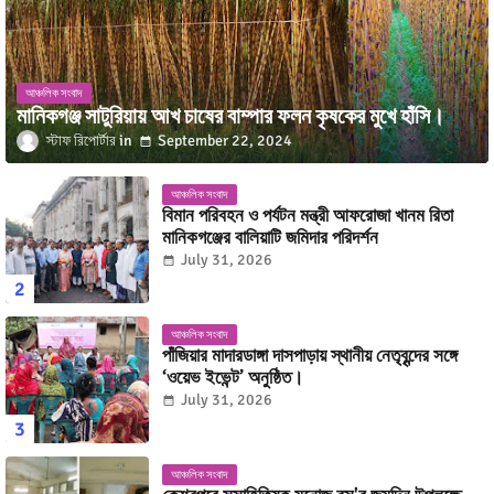
আঞ্চলিক সংবাদ
মানিকগঞ্জ সাটুরিয়ায় আখ চাষের বাম্পার ফলন কৃষকের মুখে হাঁসি।
স্টাফ রিপোর্টার
September 22, 2024
আঞ্চলিক সংবাদ
বিমান পরিবহন ও পর্যটন মন্ত্রী আফরোজা খানম রিতা
মানিকগঞ্জের বালিয়াটি জমিদার পরিদর্শন
July 31, 2026
আঞ্চলিক সংবাদ
পাঁজিয়ার মাদারডাঙ্গা দাসপাড়ায় স্থানীয় নেতৃবৃন্দের সঙ্গে
‘ওয়েভ ইভেন্ট’ অনুষ্ঠিত।
July 31, 2026
আঞ্চলিক সংবাদ