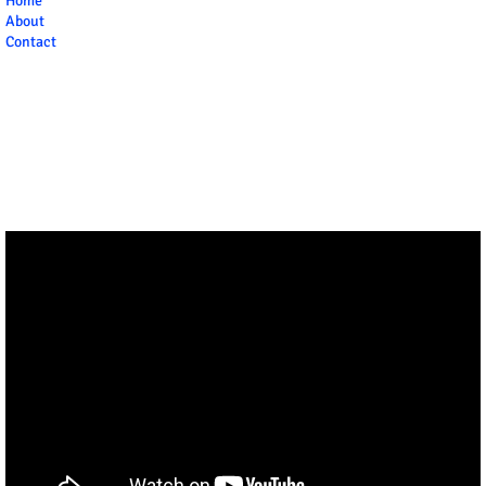
Home
About
Contact
" frameborder="0" allowfullscreen>