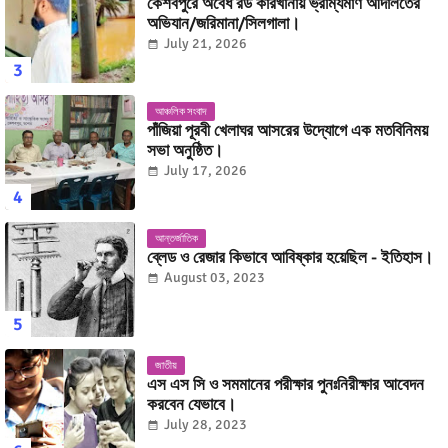
কেশবপুরে অবৈধ রড কারখানায় ভ্রাম্যমাণ আদালতের
অভিযান/জরিমানা/সিলগালা।
July 21, 2026
আঞ্চলিক সংবাদ
পাঁজিয়া পূরবী খেলাঘর আসরের উদ্যোগে এক মতবিনিময়
সভা অনুষ্ঠিত।
July 17, 2026
আন্তর্জাতিক
ব্লেড ও রেজার কিভাবে আবিষ্কার হয়েছিল - ইতিহাস।
August 03, 2023
জাতীয়
এস এস সি ও সমমানের পরীক্ষার পুনঃনিরীক্ষার আবেদন
করবেন যেভাবে।
July 28, 2023