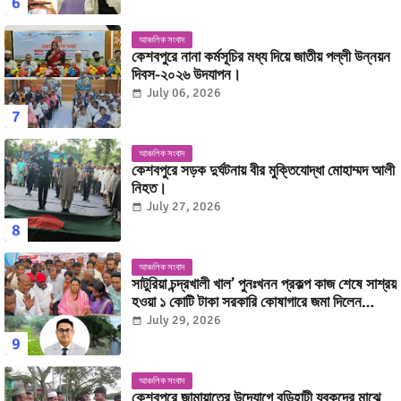
আঞ্চলিক সংবাদ
কেশবপুরে নানা কর্মসূচির মধ্য দিয়ে জাতীয় পল্লী উন্নয়ন
দিবস-২০২৬ উদযাপন।
July 06, 2026
আঞ্চলিক সংবাদ
কেশবপুরে সড়ক দুর্ঘটনায় বীর মুক্তিযোদ্ধা মোহাম্মদ আলী
নিহত।
July 27, 2026
আঞ্চলিক সংবাদ
সাটুরিয়া চন্দ্রখালী খাল’ পুনঃখনন প্রকল্প কাজ শেষে সাশ্রয়
হওয়া ১ কোটি টাকা সরকারি কোষাগারে জমা দিলেন
উপজেলা নির্বাহী অফিসার মোহাম্মদ কাজী অনিক ইসলাম।
July 29, 2026
আঞ্চলিক সংবাদ
কেশবপুরে জামায়াতের উদ্যোগে বুড়িহাটী যুবকদের মাঝে