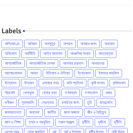
Labels
অগ্নিকাণ্ড
অনিয়ম
অপমৃত্যু
অপরাধ
অপরাধ জগৎ
অবরোধ
অভিযোগ
অর্থনীতি
আইন আদালত
আঞ্চলিক সংবাদ
আত্বহত্যা
আন্তর্জাতিক
আন্তর্জাতিক ডেস্ক
আপনার চারপাশ
আবহাওয়া
আলোচনাসভা
আহত
ইতিহাস ও ঐতিহ্য
ইন্তেকাল
ইফতার মাহফিল
উদ্বোধন
উন্নয়ন
এলাকার খবর
কবি প্রতিভা
কৃষি সংবাদ
কৃষিসংবাদ
ক্রিকেট
খেলাধুলা
খেলার খবর
গণমাধ্যম
গণসংযোগ
গুজব
গুণীজন
গৃহস্থালি
গ্রেপ্তার
চলচিত্র জগৎ
চুরি
জনদুর্ভোগ
জনসচেতনতা
জনসেবা
জাতীয়
জানা অজানা
জীব ও বৈচিত্র্য
জ্ঞান ও শিক্ষা
তথ্য ও প্রযুক্তি
তরুন প্রজন্ম
দুর্নীতি
দূর্ঘটনা
দূর্নীতি
দেশের খবর
দোয়া মাহফিল
ধর্ম
ধর্ম ও ইসলাম
ধর্মীয় উৎসব
নারী দিবস