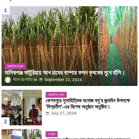
আঞ্চলিক সংবাদ
মানিকগঞ্জ সাটুরিয়ায় আখ চাষের বাম্পার ফলন কৃষকের মুখে হাঁসি।
স্টাফ রিপোর্টার
September 22, 2024
আঞ্চলিক সংবাদ
কেশবপুরে সুসাহিত্যিক মনোজ বসু'র জন্মদিন উপলক্ষে
'বিপ্রতীপ'-এর বিশেষ অনুষ্ঠান অনুষ্ঠিত।
July 27, 2026
অপরাধ