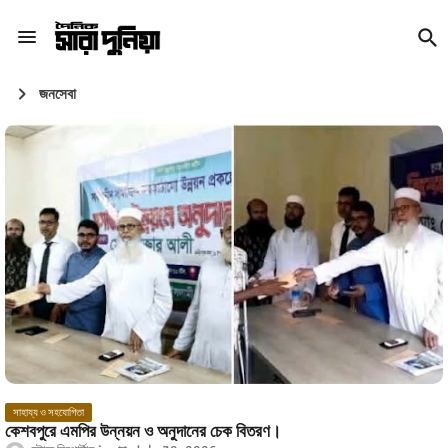
জনসেবা
সাহায্য ও সহযোগিতা
কেশবপুরে এমপির উন্নয়ন ও অনুদানের চেক বিতরণ।