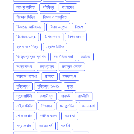
বরেণ্য ব্যক্তি
বহির্বিশ্ব
বাংলাদেশ
বিক্ষোভ মিছিল
বিজ্ঞান ও প্রযুক্তি
বিজ্ঞানের আবিষ্কার
বিদায় অনুষ্ঠান
বিদেশ
বিনোদন ডেস্ক
বিশেষ সংবাদ
বিশ্ব সংবাদ
ব্যবসা ও বাণিজ্য
ব্রেকিং নিউজ
ভিত্তিপ্রস্তর স্থাপন
মতবিনিময় সভা
মতামত
মৎস্য সম্পদ
মধ্যপ্রাচ্য
মফস্বল এলাকা
মহাকাশ গবেষণা
মানবতা
মানববন্ধন
মুক্তিযুদ্ধ
মুক্তিযুদ্ধ ১৯৭১
মৃত্যু
মৃত্যু বার্ষিকী
মেধাবী মুখ
যানজট
রাজনীতি
লাইফ স্টাইল
শিক্ষাঙ্গন
শুভ জন্মদিন
শুভ নববর্ষ
শোক সংবাদ
শোবিজ অঙ্গন
সতর্কতা
সদ্য সংবাদ
সনাতন ধর্ম
সংবর্ধনা