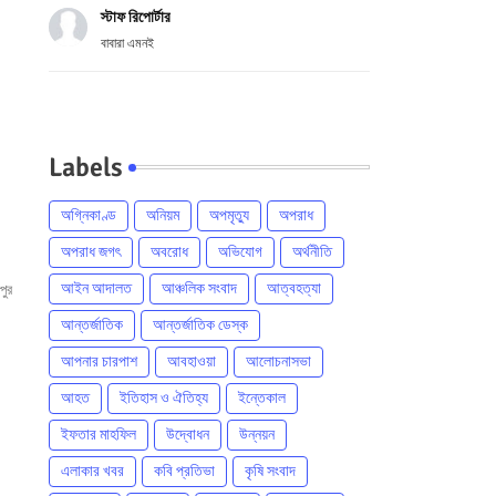
স্টাফ রিপোর্টার
বাবারা এমনই
Labels
অগ্নিকাণ্ড
অনিয়ম
অপমৃত্যু
অপরাধ
অপরাধ জগৎ
অবরোধ
অভিযোগ
অর্থনীতি
আইন আদালত
আঞ্চলিক সংবাদ
আত্বহত্যা
পুর
আন্তর্জাতিক
আন্তর্জাতিক ডেস্ক
আপনার চারপাশ
আবহাওয়া
আলোচনাসভা
আহত
ইতিহাস ও ঐতিহ্য
ইন্তেকাল
ইফতার মাহফিল
উদ্বোধন
উন্নয়ন
এলাকার খবর
কবি প্রতিভা
কৃষি সংবাদ