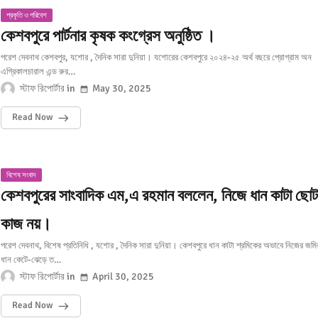
প্রকৃতি ও পরিবেশ
কেশবপুরে পার্টনার কৃষক কংগ্রেস অনুষ্ঠিত ।
পরেশ দেবনাথ কেশবপুর, যশোর , দৈনিক সারা দুনিয়া। যশোরের কেশবপুরে ২০২৪-২৫ অর্থ বছরে প্রোগ্রাম অন
এগ্রিকালচারাল এন্ড রুর…
স্টাফ রিপোর্টার
May 30, 2025
Read Now
বিশেষ সংবাদ
কেশবপুরের সাংবাদিক এম,এ রহমান বললেন, নিজে ধান কাটা ছোট
কাজ নয়।
পরেশ দেবনাথ, বিশেষ প্রতিনিধি , যশোর , দৈনিক সারা দুনিয়া। কেশবপুরে ধান কাটা শ্রমিকের অভাবে নিজের জমি
ধান কেটে-ঝেড়ে ত…
স্টাফ রিপোর্টার
April 30, 2025
Read Now