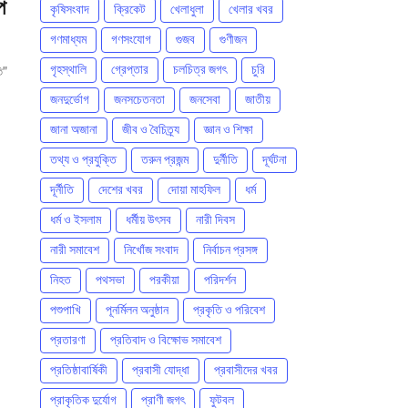
কৃষিসংবাদ
ক্রিকেট
খেলাধুলা
খেলার খবর
গণমাধ্যম
গণসংযোগ
গুজব
গুণীজন
গৃহস্থালি
গ্রেপ্তার
চলচিত্র জগৎ
চুরি
ি"
জনদুর্ভোগ
জনসচেতনতা
জনসেবা
জাতীয়
জানা অজানা
জীব ও বৈচিত্র্য
জ্ঞান ও শিক্ষা
তথ্য ও প্রযুক্তি
তরুন প্রজন্ম
দুর্নীতি
দূর্ঘটনা
দূর্নীতি
দেশের খবর
দোয়া মাহফিল
ধর্ম
ধর্ম ও ইসলাম
ধর্মীয় উৎসব
নারী দিবস
নারী সমাবেশ
নিখোঁজ সংবাদ
নির্বাচন প্রসঙ্গ
নিহত
পথসভা
পরকীয়া
পরিদর্শন
পশুপাখি
পূনর্মিলন অনুষ্ঠান
প্রকৃতি ও পরিবেশ
প্রতারণা
প্রতিবাদ ও বিক্ষোভ সমাবেশ
প্রতিষ্ঠাবার্ষিকী
প্রবাসী যোদ্ধা
প্রবাসীদের খবর
প্রাকৃতিক দুর্যোগ
প্রাণী জগৎ
ফুটবল