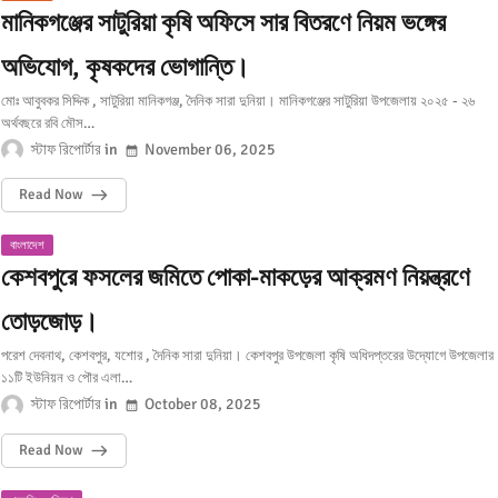
মানিকগঞ্জের সাটুরিয়া কৃষি অফিসে সার বিতরণে নিয়ম ভঙ্গের
অভিযোগ, কৃষকদের ভোগান্তি।
মোঃ আবুবকর সিদ্দিক , সাটুরিয়া মানিকগঞ্জ, দৈনিক সারা দুনিয়া। মানিকগঞ্জের সাটুরিয়া উপজেলায় ২০২৫ - ২৬
অর্থবছরে রবি মৌস…
স্টাফ রিপোর্টার
November 06, 2025
Read Now
বাংলাদেশ
কেশবপুরে ফসলের জমিতে পোকা-মাকড়ের আক্রমণ নিয়ন্ত্রণে
তোড়জোড়।
পরেশ দেবনাথ, কেশবপুর, যশোর , দৈনিক সারা দুনিয়া। কেশবপুর উপজেলা কৃষি অধিদপ্তরের উদ্যোগে উপজেলার
১১টি ইউনিয়ন ও পৌর এলা…
স্টাফ রিপোর্টার
October 08, 2025
Read Now