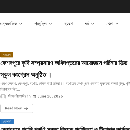
আন্তর্জাতিক
প্রযুক্তি
ব্যবসা
ধর্ম
খেলা
সারাদেশ
কেশবপুরে কৃষি সম্প্রসারণ অধিদপ্তরের আয়োজনে পার্টনার ফিল্ড
স্কুল কংগ্রেস অনুষ্ঠিত ।
পরেশ দেবনাথ, কেশবপুর, যশোর, দৈনিক সারা দুনিয়া।। যশোরের কেশবপুর উপজেলায় কৃষকদের দক্ষতা বৃদ্ধি, পুষ্টি
নিরাপত্তা নিশ্চ…
স্টাফ রিপোর্টার
June 10, 2026
Read Now
গৃহস্থালি
কেশবপুরে গবাদি প্রাণি সুরক্ষা বিষয়ক প্রশিক্ষণ ও টিকাদান কার্যক্রম