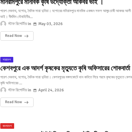
মনিরামপুরে মানবিক কৃষি উদ্যোক্তা আকবর ভাই ।
পরেশ দেবনাথ, যশোর, দৈনিক সারা দুনিয়া। যশোরের মনিরামপুরে মানবিক একজন সফল আঙ্গুর চাষী আকবর আলী
ভাই। দীর্ঘদিন নৌবাহিনীর…
স্টাফ রিপোর্টার
May 03, 2026
Read Now
সারাদেশ
কেশবপুরে এক আদর্শ কৃষকের মৃত্যুতে কৃষি অফিসারের শোকবার্তা
পরেশ দেবনাথ, যশোর, দৈনিক সারা দুনিয়া। কেশবপুরের মঙ্গলকোটে ধান কাটতে গিয়ে গরমে কৃষকের মৃত্যুতে কেশব
কৃষি অফিসারের …
স্টাফ রিপোর্টার
April 24, 2026
Read Now
বাংলাদেশ