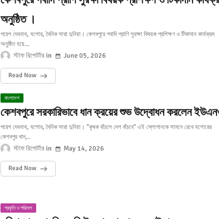
অনুষ্ঠিত ।
পরেশ দেবনাথ, যশোর, দৈনিক সারা দুনিয়া। কেশবপুরে গবাদি প্রাণি সুরক্ষা বিষয়ক প্রশিক্ষণ ও টিকাদান কার্যক্রম
অনুষ্ঠিত হয়ে…
স্টাফ রিপোর্টার
June 05, 2026
Read Now
বাংলাদেশ
কেশবপুরে সরকারিভাবে ধান ক্রয়ের শুভ উদ্বোধন করলেন ইউএ
পরেশ দেবনাথ, যশোর, দৈনিক সারা দুনিয়া। "কৃষক বাঁচলে দেশ বাঁচবে" এই স্লোগানকে সামনে রেখে যশোরের
কেশবপুর খাদ্…
স্টাফ রিপোর্টার
May 14, 2026
Read Now
প্রকৃতি ও পরিবেশ