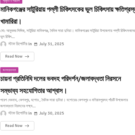
প্রকৃতি ও পরিবেশ
মানিকগঞ্জের সাটুরিয়ায় পল্লী চিকিৎসকের ভুল চিকিৎসায় ক্ষতিগ্রস্
খামারিরা।
মো: আবুবকর সিদ্দিক, সাটুরিয়া মানিকগঞ্জ, দৈনিক সারা দুনিয়া। মানিকগঞ্জের সাটুরিয়া উপজেলায় পল্লী চিকিৎসকদে
ভুল চিকিৎ…
স্টাফ রিপোর্টার
July 31, 2025
Read Now
জনসচেতনতা
চায়না প্রতিনিধি দলের ভবদহ পরিদর্শন/জলাবদ্ধতা নিরসনে
সম্ভাব্য সহযোগিতার আশ্বাস।
পরেশ দেবনাথ, কেশবপুর, যশোর , দৈনিক সারা দুনিয়া। যশোরের কেশবপুর ও মণিরামপুরসহ পাঁচটি উপজেলার
জলাবদ্ধতা নিরসনের লক্ষ্য…
স্টাফ রিপোর্টার
July 30, 2025
Read Now