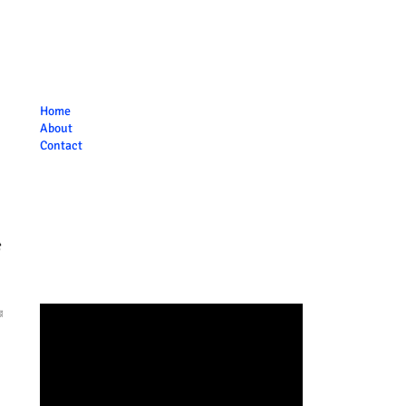
Home
About
Contact
র
" frameborder="0" allowfullscreen>