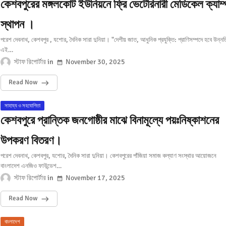
কেশবপুরের মঙ্গলকোট ইউনিয়নে ফ্রি ভেটেরিনারী মেডিকেল ক্যাম্প
স্থাপন ।
পরেশ দেবনাথ, কেশবপুর , যশোর, দৈনিক সারা দুনিয়া। "দেশীয় জাত, আধুনিক প্রযুক্তি: প্রাণিসম্পদে হবে উন্নত
এই…
স্টাফ রিপোর্টার
November 30, 2025
Read Now
সাহায্য ও সহযোগিতা
কেশবপুরে প্রান্তিক জনগোষ্ঠীর মাঝে বিনামূল্যে পয়ঃনিষ্কাশনের
উপকরণ বিতরণ।
পরেশ দেবনাথ, কেশবপুর, যশোর, দৈনিক সারা দুনিয়া। কেশবপুরের পাঁজিয়া সমাজ কল্যাণ সংস্থার আয়োজনে
বাংলাদেশ এনজিও ফাউন্ডেশ…
স্টাফ রিপোর্টার
November 17, 2025
Read Now
বাংলাদেশ